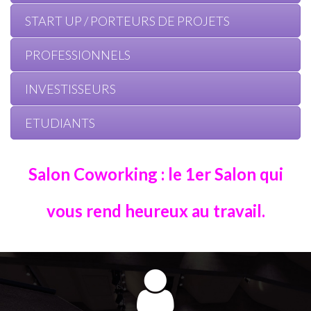
START UP / PORTEURS DE PROJETS
PROFESSIONNELS
INVESTISSEURS
ETUDIANTS
Salon Coworking : le 1er Salon qui
vous rend heureux au travail.