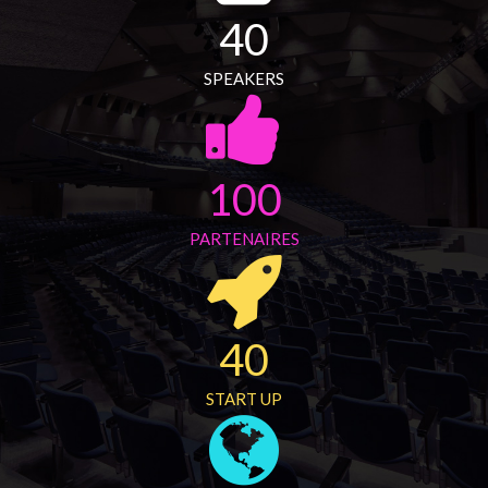
40
SPEAKERS
100
PARTENAIRES
40
START UP