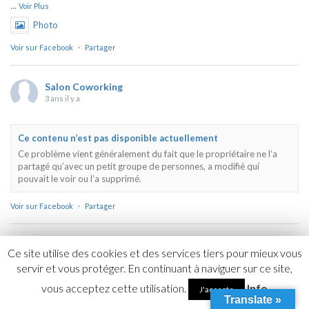
...
Voir Plus
Photo
Voir sur Facebook
·
Partager
Salon Coworking
3 ans il y a
Ce contenu n’est pas disponible actuellement
Ce problème vient généralement du fait que le propriétaire ne l’a
partagé qu’avec un petit groupe de personnes, a modifié qui
pouvait le voir ou l’a supprimé.
Voir sur Facebook
·
Partager
Salon Coworking
Ce site utilise des cookies et des services tiers pour mieux vous
3 ans il y a
servir et vous protéger. En continuant à naviguer sur ce site,
Video
vous acceptez cette utilisation.
Info
J'accepte
Translate »
Voir sur Facebook
·
Partager