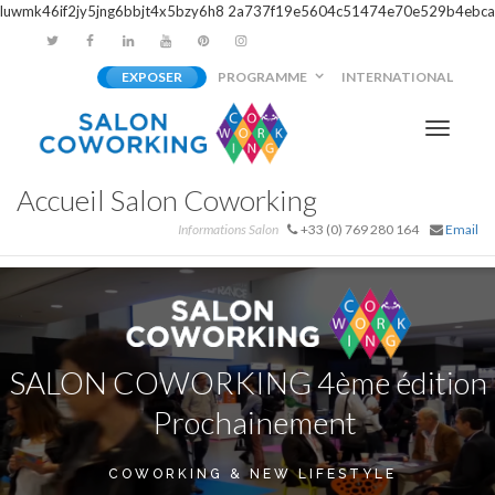
luwmk46if2jy5jng6bbjt4x5bzy6h8
2a737f19e5604c51474e70e529b4ebca
EXPOSER
PROGRAMME
INTERNATIONAL
Activer/
Accueil Salon Coworking
navigati
Informations Salon
+33 (0) 769 280 164
Email
SALON COWORKING 4ème édition
Prochainement
COWORKING & NEW LIFESTYLE