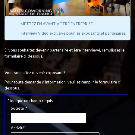
METTEZ EN AVANT VOTRE ENTREPRISE
Interview Vidéo exclusive pour les exposants et partenaires.
Si vous souhaitez devenir partenaire et être interviewé, remplissez le
formulaire ci-dessous.
Vous souhaitez devenir exposant ?
Pour toute demande d'information, veuillez remplir le formulaire ci-
dessous.
Studio Salon Coworking
*
indique un champ requis
Société :
*
Activité
*