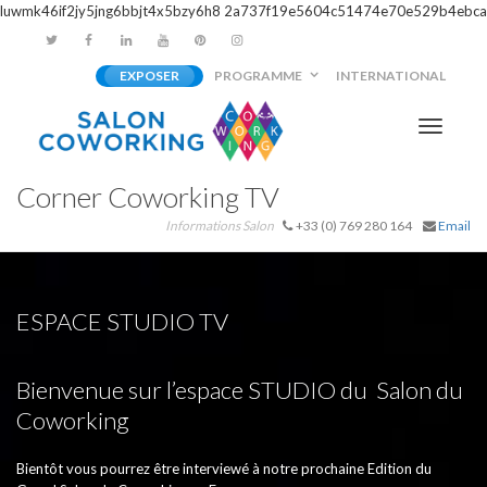
luwmk46if2jy5jng6bbjt4x5bzy6h8
2a737f19e5604c51474e70e529b4ebca
EXPOSER
PROGRAMME
INTERNATIONAL
Activer/
Corner Coworking TV
navigati
Informations Salon
+33 (0) 769 280 164
Email
ESPACE STUDIO TV
Bienvenue sur l’espace STUDIO du Salon du
Coworking
Bientôt vous pourrez être interviewé à notre prochaine Edition du