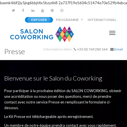
luwmk46if2jy5jng6bbjt4x5bzy6h8
2a737f19e5604c51474e70e529b4ebca
EXPOSER
PROGRAMME
INTERNATIONAL
Activer/
Presse
Informations Salon
+33 (0) 769 280 164
Email
navigati
Bienvenue sur le Salon du Coworking
Pour participer à la prochaine édition du SALON COWORKING, obtenir
une accréditation ou nous poser des questions, merci de prendre
contact avec notre service Presse en remplissant le formulaire ci-
dessous.
Le Kit Presse est téléchargeable après enregistrement.
Un membre de notre équipe prendra contact avec vous rapidement.