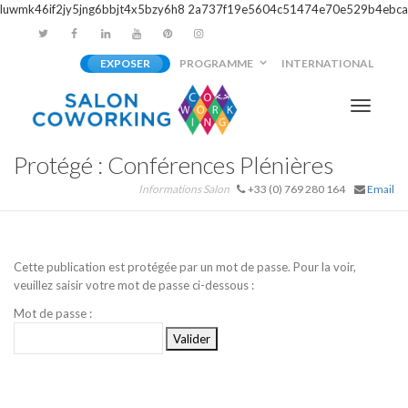
luwmk46if2jy5jng6bbjt4x5bzy6h8
2a737f19e5604c51474e70e529b4ebca
EXPOSER
PROGRAMME
INTERNATIONAL
Activer/
Protégé : Conférences Plénières
navigati
Informations Salon
+33 (0) 769 280 164
Email
Cette publication est protégée par un mot de passe. Pour la voir,
veuillez saisir votre mot de passe ci-dessous :
Mot de passe :