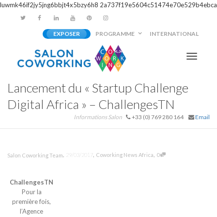
luwmk46if2jy5jng6bbjt4x5bzy6h8
2a737f19e5604c51474e70e529b4ebca
EXPOSER
PROGRAMME
INTERNATIONAL
Activer/
Lancement du « Startup Challenge
navigati
Digital Africa » – ChallengesTN
Informations Salon
+33 (0) 769 280 164
Email
,
,
,
29/03/2017
Coworking News Africa
0
Salon Coworking Team
ChallengesTN
Pour la
première fois,
l’Agence