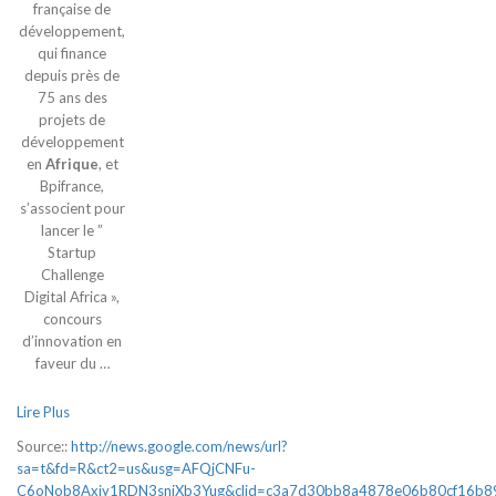
française de
développement,
qui finance
depuis près de
75 ans des
projets de
développement
en
Afrique
, et
Bpifrance,
s’associent pour
lancer le ”
Startup
Challenge
Digital Africa »,
concours
d’innovation en
faveur du …
Lire Plus
Source::
http://news.google.com/news/url?
sa=t&fd=R&ct2=us&usg=AFQjCNFu-
C6oNob8Axiy1RDN3sniXb3Yug&clid=c3a7d30bb8a4878e06b80cf16b8