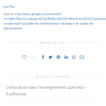
Lire Plus
Source::
http://news.google.com/news/url?
sa=t&fd=R&ct2=us&usg=AFQjCNGKLcZk4GDr0baySy6xYxU23_Eutw&clid=
coralie-marti-accueille-les-entrepreneurs-etrangers-en-quete-de-
depaysement
PARTAGER CECI
0
likes
ARTICLES CONNEXES
L’innovation dans l’enseignement supérieur –
EcoRéseau