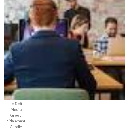
Le Defi
Media
Group
Initialement,
Coralie