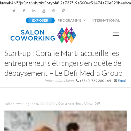
luwmk46if2jy5jng6bbjt4x5bzy6h8
2a737f19e5604c51474e70e529b4ebca
EXPOSER
PROGRAMME
INTERNATIONAL
Activer/
Start-up : Coralie Marti accueille les
navigati
entrepreneurs étrangers en quête de
dépaysement – Le Defi Media Group
Informations Salon
+33 (0) 769 280 164
Email
,
,
,
21/04/2017
Coworking News Africa
0
Salon Coworking Team