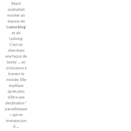
Marti
souhaitait
monter un
espace de
‘
coworking
‘
et de
‘coliving’.
C’est en
cherchant
une façon de
tester … en
croissance à
travers le
monde. Elle
explique
qu’en plus
d’être une
destination ”
paradisiaque
» qui ne
manque pas
d
…