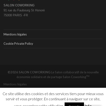
SALON COWORKING
91 rue du Faubourg St Honoré
75008 PARIS -FR
Mentions légales
Cookie Private Policy
©2026 SALON COWORKING
Le Salon collaboratif de la nouvelle
TM
économie solidaire et de partage
Salon Coworking
Mentions légales
Ce site utilise des cookies et des services tiers pour mieux vous
servir et vous protéger. En continuant à naviguer sur ce site,
vous acceptez cette utilisation.
Info