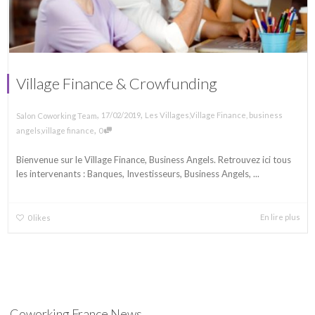
Village Finance & Crowfunding
,
,
17/02/2019
Les Villages
,
Village Finance
,
business
Salon Coworking Team
,
angels
,
village finance
0
Bienvenue sur le Village Finance, Business Angels. Retrouvez ici tous
les intervenants : Banques, Investisseurs, Business Angels, ...
En lire plus
0
likes
Coworking France News