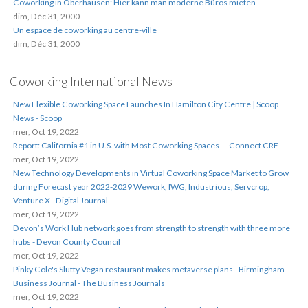
Coworking in Oberhausen: Hier kann man moderne Büros mieten
dim, Déc 31, 2000
Un espace de coworking au centre-ville
dim, Déc 31, 2000
Coworking International News
New Flexible Coworking Space Launches In Hamilton City Centre | Scoop
News - Scoop
mer, Oct 19, 2022
Report: California #1 in U.S. with Most Coworking Spaces - - Connect CRE
mer, Oct 19, 2022
New Technology Developments in Virtual Coworking Space Market to Grow
during Forecast year 2022-2029 Wework, IWG, Industrious, Servcrop,
Venture X - Digital Journal
mer, Oct 19, 2022
Devon’s Work Hub network goes from strength to strength with three more
hubs - Devon County Council
mer, Oct 19, 2022
Pinky Cole's Slutty Vegan restaurant makes metaverse plans - Birmingham
Business Journal - The Business Journals
mer, Oct 19, 2022