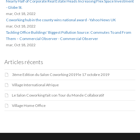
Nearly Half of Corporate Real Estate Heads Increasing Flex Space Investment
- Globe St.
mar, Oct 18, 2022
Coworking hub in the county wins national award - Yahoo News UK
mar, Oct 18, 2022
Tackling Office Buildings' Biggest Pollution Source: Commutes To and From
Them – Commercial Observer - Commercial Observer
mar, Oct 18, 2022
Articles récents
3ème Edition du Salon Coworking 2019 le 17 octobre 2019
Village International Afrique
Le Salon Coworking fait son Tour du Monde Collaboratif
Village Home Office