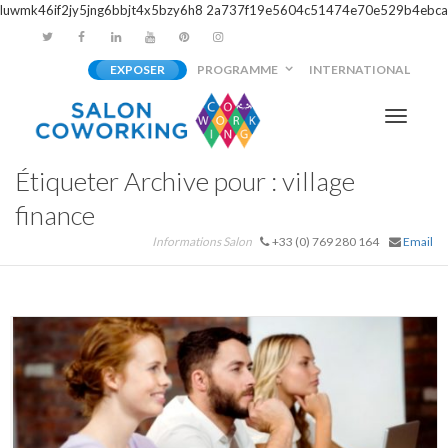
luwmk46if2jy5jng6bbjt4x5bzy6h8
2a737f19e5604c51474e70e529b4ebca
EXPOSER
PROGRAMME
INTERNATIONAL
Activer/
Étiqueter Archive pour : village
navigati
finance
Informations Salon
+33 (0) 769 280 164
Email