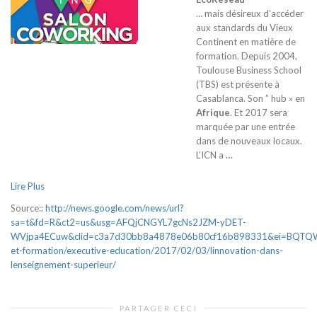
… mais désireux d’accéder
aux standards du Vieux
Continent en matière de
formation. Depuis 2004,
Toulouse Business School
(TBS) est présente à
Casablanca. Son ” hub » en
Afrique
. Et 2017 sera
marquée par une entrée
dans de nouveaux locaux.
L’ICN a
…
Lire Plus
Source::
http://news.google.com/news/url?
sa=t&fd=R&ct2=us&usg=AFQjCNGYL7gcNs2JZM-yDET-
WVjpa4ECuw&clid=c3a7d30bb8a4878e06b80cf16b898331&ei=BQTQWOg
et-formation/executive-education/2017/02/03/linnovation-dans-
lenseignement-superieur/
PARTAGER CECI