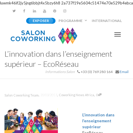
luwmk46if2jy5jng6bbjt4x5bzy6h8
2a737f19e5604c51474e70e529b4ebca
EXPOSER
PROGRAMME
INTERNATIONAL
Activer/
L’innovation dans l’enseignement
navigati
supérieur – EcoRéseau
Informations Salon
+33 (0) 769 280 164
Email
,
,
,
20/03/2017
Coworking News Africa
0
Salon Coworking Team
L’innovation dans
l’enseignement
supérieur
EcoRéseau